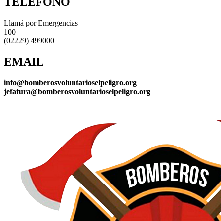
TELÉFONO
Llamá por Emergencias
100
(02229) 499000
EMAIL
info@bomberosvoluntarioselpeligro.org
jefatura@bomberosvoluntarioselpeligro.org