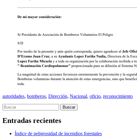
autoridades
,
bomberos
,
Dirección
,
Nacional
,
oficio
,
reconocimiento
Entradas recientes
Índice de peligrosidad de incendios forestales