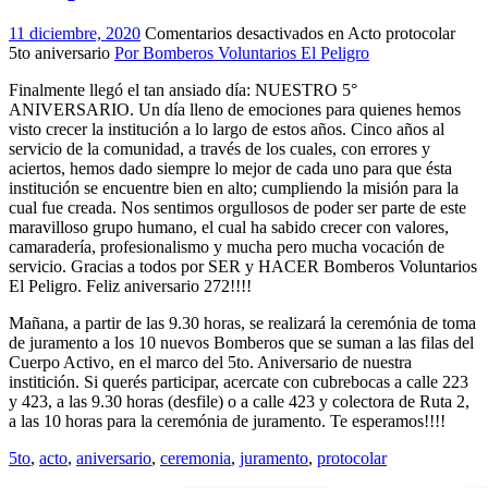
11 diciembre, 2020
Comentarios desactivados
en Acto protocolar
5to aniversario
Por Bomberos Voluntarios El Peligro
Finalmente llegó el tan ansiado día: NUESTRO 5°
ANIVERSARIO. Un día lleno de emociones para quienes hemos
visto crecer la institución a lo largo de estos años. Cinco años al
servicio de la comunidad, a través de los cuales, con errores y
aciertos, hemos dado siempre lo mejor de cada uno para que ésta
institución se encuentre bien en alto; cumpliendo la misión para la
cual fue creada. Nos sentimos orgullosos de poder ser parte de este
maravilloso grupo humano, el cual ha sabido crecer con valores,
camaradería, profesionalismo y mucha pero mucha vocación de
servicio. Gracias a todos por SER y HACER Bomberos Voluntarios
El Peligro. Feliz aniversario 272!!!!
Mañana, a partir de las 9.30 horas, se realizará la ceremónia de toma
de juramento a los 10 nuevos Bomberos que se suman a las filas del
Cuerpo Activo, en el marco del 5to. Aniversario de nuestra
institición. Si querés participar, acercate con cubrebocas a calle 223
y 423, a las 9.30 horas (desfile) o a calle 423 y colectora de Ruta 2,
a las 10 horas para la ceremónia de juramento. Te esperamos!!!!
5to
,
acto
,
aniversario
,
ceremonia
,
juramento
,
protocolar