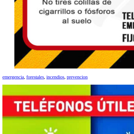
emergencia
,
forestales
,
incendios
,
prevencion