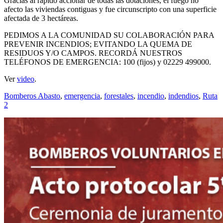
Gracias al rápido accionar de todas las dotaciones, el fuego no
afecto las viviendas contiguas y fue circunscripto con una superficie
afectada de 3 hectáreas.
PEDIMOS A LA COMUNIDAD SU COLABORACIÓN PARA
PREVENIR INCENDIOS; EVITANDO LA QUEMA DE
RESIDUOS Y/O CAMPOS. RECORDÁ NUESTROS
TELÉFONOS DE EMERGENCIA: 100 (fijos) y 02229 499000.
Ver
video
.
Bomberos Abasto
,
emergencia
,
forestales
,
incendio
,
indendios
,
Ruta
2