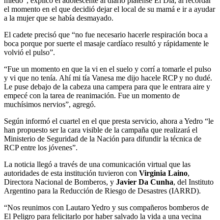
miedo”, explicó el adolescente al diario platense El Día, al recordar
el momento en el que decidió dejar el local de su mamá e ir a ayudar
a la mujer que se había desmayado.
El cadete precisó que “no fue necesario hacerle respiración boca a
boca porque por suerte el masaje cardíaco resultó y rápidamente le
volvió el pulso”.
“Fue un momento en que la vi en el suelo y corrí a tomarle el pulso
y vi que no tenía. Ahí mi tía Vanesa me dijo hacele RCP y no dudé.
Le puse debajo de la cabeza una campera para que le entrara aire y
empecé con la tarea de reanimación. Fue un momento de
muchísimos nervios”, agregó.
Según informó el cuartel en el que presta servicio, ahora a Yedro “le
han propuesto ser la cara visible de la campaña que realizará el
Ministerio de Seguridad de la Nación para difundir la técnica de
RCP entre los jóvenes”.
La noticia llegó a través de una comunicación virtual que las
autoridades de esta institución tuvieron con
Virginia Laino
,
Directora Nacional de Bomberos, y
Javier Da Cunha
, del Instituto
Argentino para la Reducción de Riesgo de Desastres (IARRD).
“Nos reunimos con Lautaro Yedro y sus compañeros bomberos de
El Peligro para felicitarlo por haber salvado la vida a una vecina