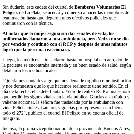
Sin dudarlo, este cadete del cuartel de
Bomberos Voluntarios El
Peligro
, de La Plata, se acercó y comenzó a hacer las maniobras de
reanimación hasta que llegaron unos efectivos policiales que
continuaron con la técnica.
Al notar que la mujer seguía sin dar señales de vida, los
uniformados llamaron a una ambulancia, pero Yedro no se dio
por vencido y continuó con el RCP y después de unos minutos
logró que la persona reaccionara.
Luego, los médicos la trasladaron hasta un hospital cercano, donde
la paciente se encontraba internada y en buen estado de salud, según
detallaron los medios locales.
“Queríamos contarles algo que nos llena de orgullo como institución
y nos demuestra que lo que hacemos realmente tiene sentido. En el
día de la fecha, el cadete Lautaro Yedro le realizó RCP a una señora
que perdió los signos vitales en la vía pública. Gracias a su rápido y
valiente accionar, la señora fue trasladada por la ambulancia con
vida. Felicitaciones, Lautaro, y gracias por representar tan bien a
todo el 272″, publicó el cuartel El Peligro en su cuenta oficial de
Intagram.
Incluso, la propia vicegobernadora de la provincia de Buenos Aires,
Verónica Magario, le agradeció al joven por su accionar y sostuvo