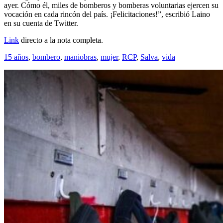
ayer. Cómo él, miles de bomberos y bomberas voluntarias ejercen su
vocación en cada rincón del país. ¡Felicitaciones!”, escribió Laino
en su cuenta de Twitter.
Link
directo a la nota completa.
15 años
,
bombero
,
maniobras
,
mujer
,
RCP
,
Salva
,
vida