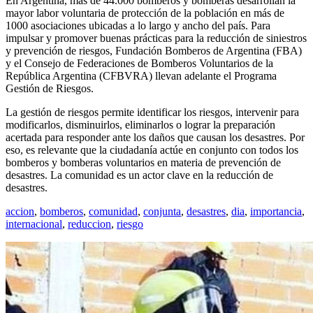
En Argentina, más de 44.000 bomberos y bomberas desarrollan la
mayor labor voluntaria de protección de la población en más de
1000 asociaciones ubicadas a lo largo y ancho del país. Para
impulsar y promover buenas prácticas para la reducción de siniestros
y prevención de riesgos, Fundación Bomberos de Argentina (FBA)
y el Consejo de Federaciones de Bomberos Voluntarios de la
República Argentina (CFBVRA) llevan adelante el Programa
Gestión de Riesgos.
La gestión de riesgos permite identificar los riesgos, intervenir para
modificarlos, disminuirlos, eliminarlos o lograr la preparación
acertada para responder ante los daños que causan los desastres. Por
eso, es relevante que la ciudadanía actúe en conjunto con todos los
bomberos y bomberas voluntarios en materia de prevención de
desastres. La comunidad es un actor clave en la reducción de
desastres.
accion
,
bomberos
,
comunidad
,
conjunta
,
desastres
,
dia
,
importancia
,
internacional
,
reduccion
,
riesgo