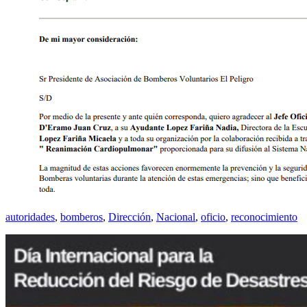
autoridades
,
bomberos
,
Dirección
,
Nacional
,
oficio
,
reconocimiento